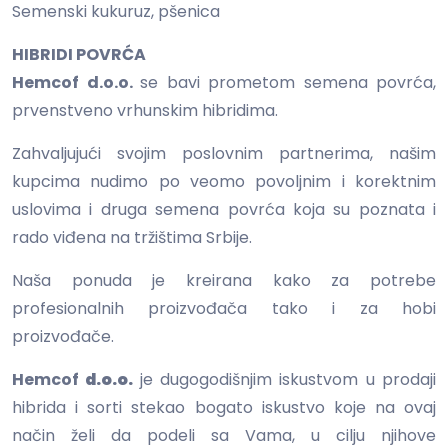
Semenski kukuruz, pšenica
HIBRIDI POVRĆA
Hemcof d.o.o.
se bavi prometom semena povrća,
prvenstveno vrhunskim hibridima.
Zahvaljujući svojim poslovnim partnerima, našim
kupcima nudimo po veomo povoljnim i korektnim
uslovima i druga semena povrća koja su poznata i
rado viđena na tržištima Srbije.
Naša ponuda je kreirana kako za potrebe
profesionalnih proizvođača tako i za hobi
proizvođače.
Hemcof
d.o.o.
je dugogodišnjim iskustvom u prodaji
hibrida i sorti stekao bogato iskustvo koje na ovaj
način
želi da podeli sa Vama, u cilju njihove