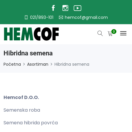
021/893-101
hemcof@gmail.com
0
Hibridna semena
Početna
Asortiman
Hibridna semena
Hemcof D.O.O.
Semenska roba
Semena hibrida povrća