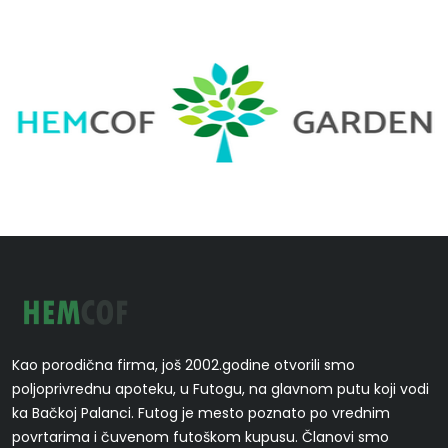
Kao porodična firma, još 2002.godine otvorili smo
poljoprivrednu apoteku, u Futogu, na glavnom putu koji vodi
ka Bačkoj Palanci. Futog je mesto poznato po vrednim
povrtarima i čuvenom futoškom kupusu. Članovi smo