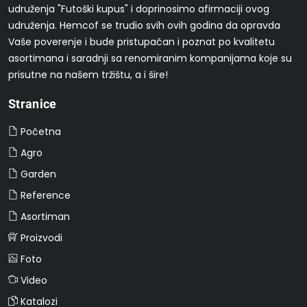
udruženja "Futoški kupus" i doprinosimo afirmaciji ovog
udruženja. Hemcof se trudio svih ovih godina da opravda
Vaše poverenje i bude pristupačan i poznat po kvalitetu
asortimana i saradnji sa renomiranim kompanijama koje su
prisutne na našem tržištu, a i šire!
Stranice
Početna
Agro
Garden
Reference
Asortiman
Proizvodi
Foto
Video
Katalozi