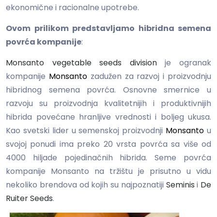
ekonomične i racionalne upotrebe.
Ovom prilikom predstavljamo hibridna semena
povrća kompanije
:
Monsanto
vegetable seeds division
je ogranak
kompanije
Monsanto
zadužen za razvoj i proizvodnju
hibridnog semena povrća. Osnovne smernice u
razvoju su proizvodnja kvalitetnijih i produktivnijih
hibrida povećane hranljive vrednosti i boljeg ukusa.
Kao svetski lider u semenskoj proizvodnji
Monsanto
u
svojoj ponudi ima preko 20 vrsta povrća sa više od
4000 hiljade pojedinačnih hibrida. Seme povrća
kompanije Monsanto na tržištu je prisutno u vidu
nekoliko brendova od kojih su najpoznatiji
Seminis
i
De
Ruiter Seeds
.