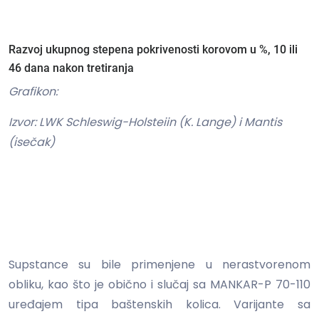
Razvoj ukupnog stepena pokrivenosti korovom u %, 10 ili
46 dana nakon tretiranja
Grafikon:
Izvor: LWK Schleswig-Holsteiin (K. Lange) i Mantis
(isečak)
Supstance su bile primenjene u nerastvorenom
obliku, kao što je obično i slučaj sa MANKAR-P 70-110
uređajem tipa baštenskih kolica. Varijante sa