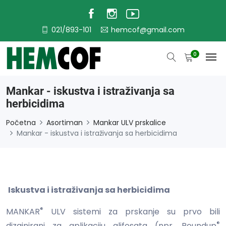
021/893-101
hemcof@gmail.com
0
Mankar - iskustva i istraživanja sa
herbicidima
Početna
Asortiman
Mankar ULV prskalice
Mankar - iskustva i istraživanja sa herbicidima
Iskustva i istraživanja sa herbicidima
®
MANKAR
ULV sistemi za prskanje su prvo bili
®
dizajnirani za aplikaciju glifosata (npr. Roundup