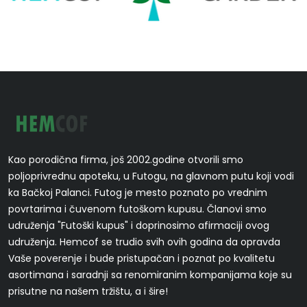
Kao porodična firma, još 2002.godine otvorili smo
poljoprivrednu apoteku, u Futogu, na glavnom putu koji vodi
ka Bačkoj Palanci. Futog je mesto poznato po vrednim
povrtarima i čuvenom futoškom kupusu. Članovi smo
udruženja "Futoški kupus" i doprinosimo afirmaciji ovog
udruženja. Hemcof se trudio svih ovih godina da opravda
Vaše poverenje i bude pristupačan i poznat po kvalitetu
asortimana i saradnji sa renomiranim kompanijama koje su
prisutne na našem tržištu, a i šire!