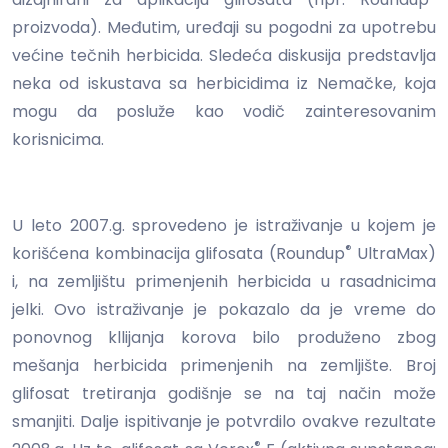
proizvoda). Međutim, uređaji su pogodni za upotrebu
većine tečnih herbicida. Sledeća diskusija predstavlja
neka od iskustava sa herbicidima iz Nemačke, koja
mogu da posluže kao vodič zainteresovanim
korisnicima.
U leto 2007.g. sprovedeno je istraživanje u kojem je
®
korišćena kombinacija glifosata (Roundup
UltraMax)
i, na zemljištu primenjenih herbicida u rasadnicima
jelki. Ovo istraživanje je pokazalo da je vreme do
ponovnog kllijanja korova bilo produženo zbog
mešanja herbicida primenjenih na zemljište. Broj
glifosat tretiranja godišnje se na taj način može
smanjiti. Dalje ispitivanje je potvrdilo ovakve rezultate
®