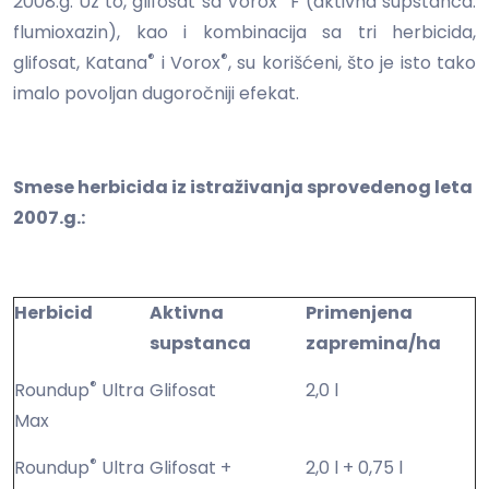
2008.g. Uz to, glifosat sa Vorox
F (aktivna supstanca:
flumioxazin), kao i kombinacija sa tri herbicida,
®
®
glifosat, Katana
i Vorox
, su korišćeni, što je isto tako
imalo povoljan dugoročniji efekat.
Smese herbicida iz istraživanja sprovedenog leta
2007.g.:
Herbicid
Aktivna
Primenjena
supstanca
zapremina/ha
®
Roundup
Ultra
Glifosat
2,0 l
Max
®
Roundup
Ultra
Glifosat +
2,0 l + 0,75 l