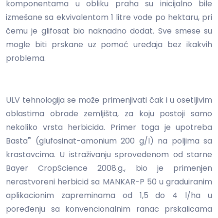
komponentama u obliku praha su inicijalno bile
izmešane sa ekvivalentom 1 litre vode po hektaru, pri
čemu je glifosat bio naknadno dodat. Sve smese su
mogle biti prskane uz pomoć uređaja bez ikakvih
problema.
ULV tehnologija se može primenjivati čak i u osetljivim
oblastima obrade zemljišta, za koju postoji samo
nekoliko vrsta herbicida. Primer toga je upotreba
®
Basta
(glufosinat-amonium 200 g/l) na poljima sa
krastavcima. U istraživanju sprovedenom od starne
Bayer CropScience 2008.g., bio je primenjen
nerastvoreni herbicid sa MANKAR-P 50 u graduiranim
aplikacionim zapreminama od 1,5 do 4 l/ha u
poređenju sa konvencionalnim ranac prskalicama