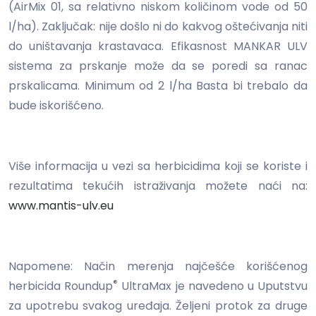
(AirMix 01, sa relativno niskom količinom vode od 50
l/ha). Zaključak: nije došlo ni do kakvog oštećivanja niti
do uništavanja krastavaca. Efikasnost MANKAR ULV
sistema za prskanje može da se poredi sa ranac
prskalicama. Minimum od 2 l/ha Basta bi trebalo da
bude iskorišćeno.
Više informacija u vezi sa herbicidima koji se koriste i
rezultatima tekućih istraživanja možete naći na:
www.mantis-ulv.eu
Napomene: Način merenja najčešće korišćenog
®
herbicida Roundup
UltraMax je navedeno u Uputstvu
za upotrebu svakog uređaja. Željeni protok za druge