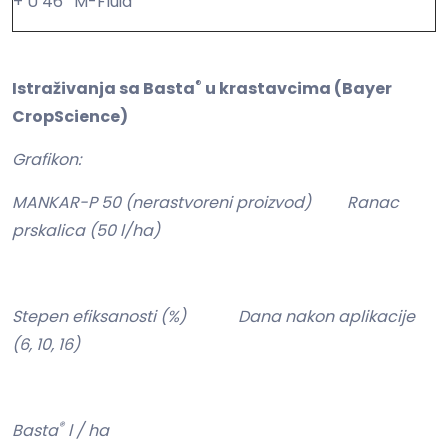
+ U 46
M-Fluid
®
Istraživanja sa Basta
u krastavcima (Bayer
CropScience)
Grafikon:
MANKAR-P 50 (nerastvoreni proizvod) Ranac
prskalica (50 l/ha)
Stepen efiksanosti (%) Dana nakon aplikacije
(6, 10, 16)
®
Basta
l / ha