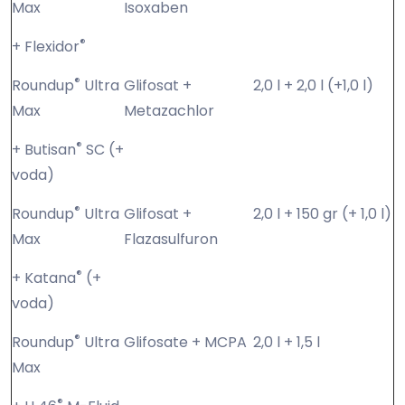
Max
Isoxaben
®
+ Flexidor
®
Roundup
Ultra
Glifosat +
2,0 l + 2,0 l (+1,0 l)
Max
Metazachlor
®
+ Butisan
SC (+
voda)
®
Roundup
Ultra
Glifosat +
2,0 l + 150 gr (+ 1,0 l)
Max
Flazasulfuron
®
+ Katana
(+
voda)
®
Roundup
Ultra
Glifosate + MCPA
2,0 l + 1,5 l
Max
®