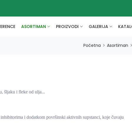
FERENCE
ASORTIMAN
PROIZVODI
GALERIJA
KATAL
Početna
Asortiman
šljaku i fleke od ulja...
 inhibitorima i dodatkom površinski aktivnih supstanci, koje čuvaju