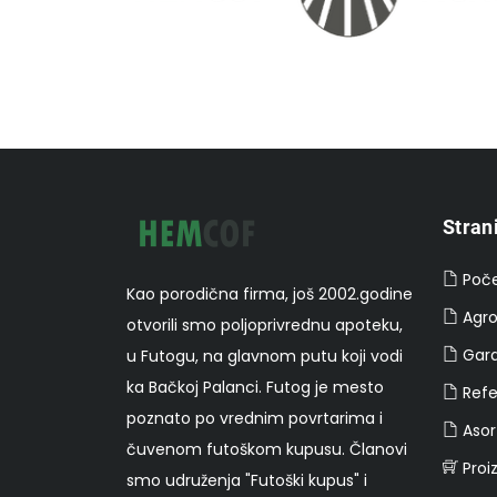
Stran
Poč
Kao porodična firma, još 2002.godine
Agr
otvorili smo poljoprivrednu apoteku,
Gar
u Futogu, na glavnom putu koji vodi
ka Bačkoj Palanci. Futog je mesto
Refe
poznato po vrednim povrtarima i
Asor
čuvenom futoškom kupusu. Članovi
Proi
smo udruženja "Futoški kupus" i