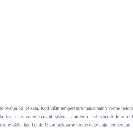
delovanja od 24 sata. Kod viših temperatura maksimalno vreme delova
tlova ili zatvorenih cevnih sistema, potrebno je obezbediti dobru cirk
ti gvožđe, kao i cink. Iz tog razloga se vreme delovanja, temperature i