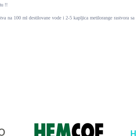
u !!
va na 100 ml destilovane vode i 2-5 kapljica metilorange rastvora sa r