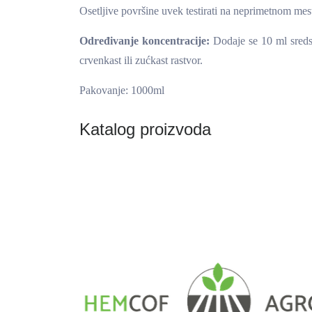
Osetljive površine uvek testirati na neprimetnom mest
Određivanje koncentracije:
Dodaje se 10 ml sredst
crvenkast ili zućkast rastvor.
Pakovanje: 1000ml
Katalog proizvoda