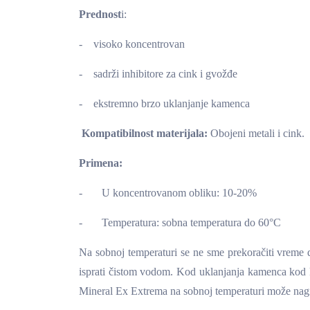
Prednost
i:
- visoko koncentrovan
- sadrži inhibitore za cink i gvožđe
- ekstremno brzo uklanjanje kamenca
Kompatibilnost materijala:
Obojeni metali i cink.
Primena:
- U koncentrovanom obliku: 10-20%
- Temperatura: sobna temperatura do 60°C
Na sobnoj temperaturi se ne sme prekoračiti vreme 
isprati čistom vodom. Kod uklanjanja kamenca kod ko
Mineral Ex Extrema na sobnoj temperaturi može nagris